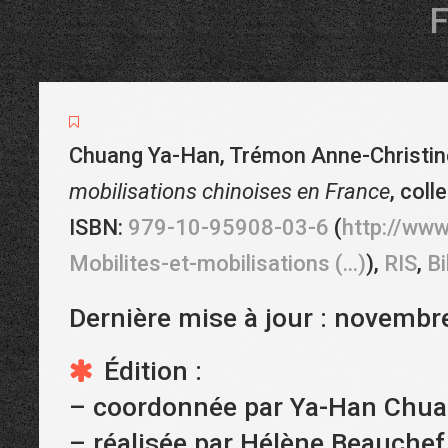
F
Chuang Ya-Han, Trémon Anne-Christine 
mobilisations chinoises en France
,
coll
ISBN:
979-10-95908-03-6
(
http://www
Mobilites-et-mobilisations (...)
)
,
RIS
,
B
Dernière mise à jour : novembr
Édition :
–
coordonnée par Ya-Han Chua
–
réalisée par Hélène Beauchef,