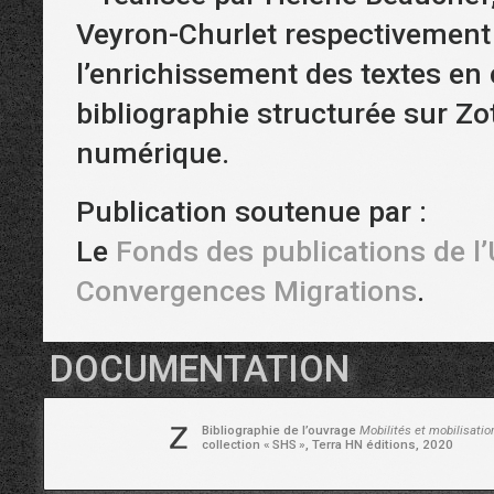
Veyron-Churlet respectivement 
l’enrichissement des textes en 
bibliographie structurée sur Zot
numérique.
Publication soutenue par :
Le
Fonds des publications de l
Convergences Migrations
.
DOCUMENTATION
Bibliographie de l’ouvrage
Mobilités et mobilisatio
collection «
SHS
», Terra HN éditions, 2020