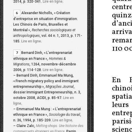
2014, p. 320-341.
Lire en ligne
.
cent
quinz
Alexander Nicholls, «
Création
6
d’entreprise en situation d’immigration.
d’an
Les Chinois de Paris, Bruxelles et
arriv
Montréal
»,
Recherches sociologiques et
anthropologiques
, vol. 44 n. 1, 2013, p. 171-
rem
185.
Lire en ligne
.
110 0
Bernard Dinh, «
L’entreprenariat
7
ethnique en France
»,
Hommes &
Migrations
, 1264, novembre-décembre
2006, p. 114-128.
Lire en ligne
.
–
Bernard Dinh, Emmanuel Ma Mung,
En F
«
French migratory policy and immigrant
chin
entrepreneurship
»,
Migrações Journal
,
dossier Immigrant Entrepreneurship, n. 3,
spati
octobre 2008, ACIDI, p. 85-97.
Lire en
leur
ligne
.
–
Emmanuel Ma Mung : «
L’entreprenariat
entre
ethnique en France
»,
Sociologie du travail
,
paris
n. 36, 1994, p. 185-209.
Lire en ligne
.
–
Claire Zalc,
Melting shops. Une histoire des
scien
commerçants étrangers en France
, Perrin,