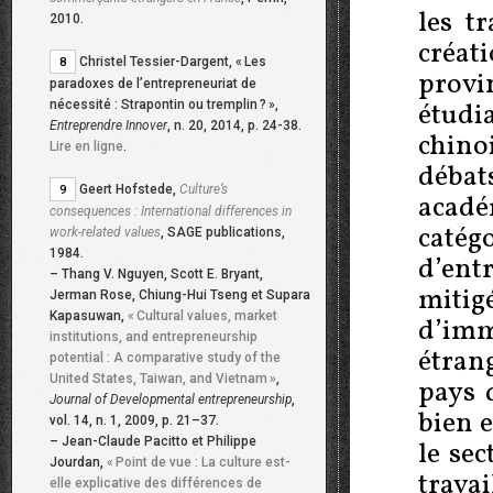
les t
2010.
créa
Christel Tessier-Dargent, «
Les
8
provin
paradoxes de l’entrepreneuriat de
nécessité : Strapontin ou tremplin
?
»,
étudi
Entreprendre Innover
, n. 20, 2014, p. 24-38.
chino
Lire en ligne
.
déba
Geert Hofstede,
Culture’s
9
acadé
consequences : International differences in
catég
work-related values
, SAGE publications,
1984.
d’ent
–
Thang V. Nguyen, Scott E. Bryant,
miti
Jerman Rose, Chiung-Hui Tseng et Supara
Kapasuwan,
«
Cultural values, market
d’imm
institutions, and entrepreneurship
étran
potential : A comparative study of the
United States, Taiwan, and Vietnam
»
,
pays d
Journal of Developmental entrepreneurship
,
bien e
vol. 14, n. 1, 2009, p. 21–37.
–
Jean-Claude Pacitto et Philippe
le se
Jourdan,
«
Point de vue : La culture est-
trava
elle explicative des différences de