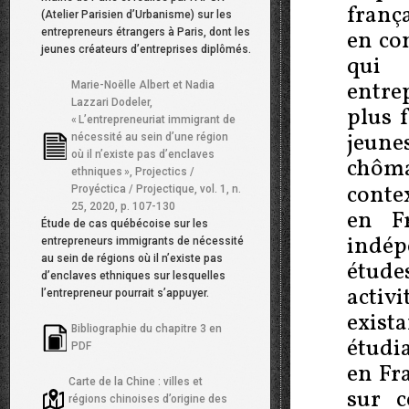
augmentent avec le capital initial :
franç
(Atelier Parisien d’Urbanisme) sur les
–
Virginie Fabre et Roselyne Kerjosse,
entrepreneurs étrangers à Paris, dont les
en co
«
Nouvelles entreprises, cinq ans après :
jeunes créateurs d’entreprises diplômés.
l’expérience du créateur prime sur le
qui 
diplôme
»,
INSEE Première
, n. 1064, 2006.
entre
Marie-Noëlle Albert et Nadia
Lire en ligne
.
Lazzari Dodeler,
plus 
«
L’entrepreneuriat immigrant de
Albert Shapero et Lisa Sokol, «
The
15
jeune
nécessité au sein d’une région
social dimensions of entrepreneurship
»,
où il n’existe pas d’enclaves
chôm
Encyclopedia of entrepreneurship
, 1982,
ethniques
», Projectics /
p. 72-90.
contex
Proyéctica / Projectique, vol. 1, n.
25, 2020, p. 107-130
en Fr
Emmanuel Ma Mung, «
Chinese
16
Étude de cas québécoise sur les
immigration and the (ethnic) labour market
indép
entrepreneurs immigrants de nécessité
in France
»,
in
Ernst Spaan, Felicitas
au sein de régions où il n’existe pas
étud
Hillmann et Ton van Naerssen (dir.),
Asian
d’enclaves ethniques sur lesquelles
Migrants and European Labour Markets
,
activ
l’entrepreneur pourrait s’appuyer.
Routledge, 2005, p. 42-55.
exist
Bibliographie du chapitre 3 en
Bernard Dinh, «
L’entreprenariat
17
étudi
PDF
ethnique en France
»,
Hommes &
en Fr
Migrations
, n. 1264, novembre-décembre
Carte de la Chine : villes et
sur c
2006, p. 114-128.
Lire en ligne
.
régions chinoises d’origine des