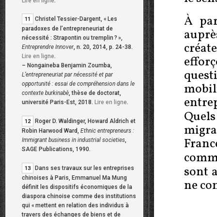
Lire en ligne
.
À par
Christel Tessier-Dargent, «
Les
11
paradoxes de l’entrepreneuriat de
auprè
nécessité : Strapontin ou tremplin
?
»,
créat
Entreprendre Innover
, n. 20, 2014, p. 24-38.
Lire en ligne
.
effor
–
Nongaineba Benjamin Zoumba,
ques
L’entrepreneuriat par nécessité et par
opportunité : essai de compréhension dans le
mobil
contexte burkinabè
, thèse de doctorat,
entre
université Paris-Est, 2018.
Lire en ligne
.
Quels
Roger D. Waldinger, Howard Aldrich et
12
migran
Robin Harwood Ward,
Ethnic entrepreneurs :
Franc
Immigrant business in industrial societies
,
SAGE Publications, 1990.
comm
sont 
Dans ses travaux sur les entreprises
13
chinoises à Paris, Emmanuel Ma Mung
ne co
définit les dispositifs économiques de la
diaspora chinoise comme des institutions
qui «
mettent en relation des individus à
travers des échanges de biens et de