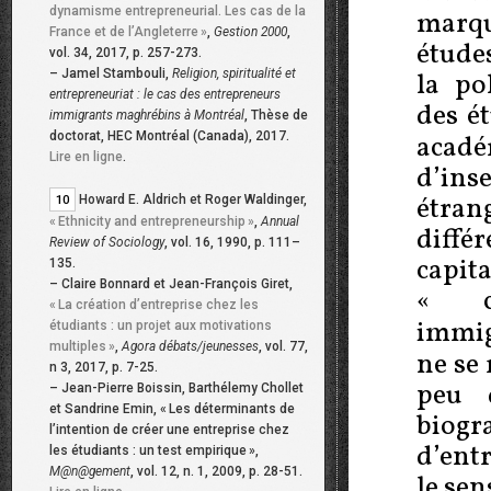
dynamisme entrepreneurial. Les cas de la
marqu
France et de l’Angleterre
»
,
Gestion 2000
,
étude
vol. 34, 2017, p. 257-273.
–
Jamel Stambouli,
Religion, spiritualité et
la po
entrepreneuriat : le cas des entrepreneurs
des é
immigrants maghrébins à Montréal
, Thèse de
doctorat, HEC Montréal (Canada), 2017.
acadé
Lire en ligne
.
d’ins
étrang
Howard E. Aldrich et Roger Waldinger,
10
«
Ethnicity and entrepreneurship
»
,
Annual
diffé
Review of Sociology
, vol. 16, 1990, p. 111–
capit
135.
–
Claire Bonnard et Jean-François Giret,
«
«
La création d’entreprise chez les
immi
étudiants : un projet aux motivations
multiples
»
,
Agora débats/jeunesses
, vol. 77,
ne se
n­ 3, 2017, p. 7-25.
peu 
–
Jean-Pierre Boissin, Barthélemy Chollet
et Sandrine Emin, «
Les déterminants de
biog
l’intention de créer une entreprise chez
d’ent
les étudiants : un test empirique
»,
M@n@gement
, vol. 12, n. 1, 2009, p. 28-51.
le sen