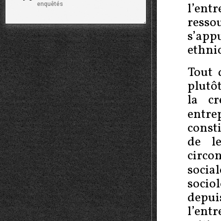
enquêtés
l’en
Min Zhou,
«
Revisiting Ethnic
18
resso
Entrepreneurship : Convergencies,
Controversies, and Conceptual
s’app
Advancements
»
,
International Migration
ethnic
Review
, vol. 38, n. 3, 2006, p. 1040–1074.
–
Min Zhou et Myungduk Cho,
«
Noneconomic effects of ethnic
Tout 
entrepreneurship : A focused look at the
plutôt
Chinese and Korean enclave economies in
Los Angeles
»
,
Thunderbird International
la cr
Business Review
, vol. 52, n. 2, 2010, p. 83–
entre
96.
const
Martin N. Marger et Constance A.
19
de le
Hoffman,
«
Ethnic enterprise in Ontario :
circo
Immigrant participation in the small
business sector
»
,
International Migration
socia
Review
, vol. 26, n. 3, 1992, p. 968–981.
socio
–
Maggi Leung,
«
Get IT going : new ethnic
Chinese business. The case of
depu
Taiwanese-owed computer firms in
l’ent
Hamburg
»
,
Journal of Ethnic and Migrant
Studies
, vol. 27, n. 2, 2001, p. 277–294.
Lire