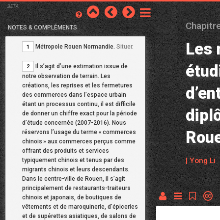
BETA
Chapitr
NOTES & COMPLÉMENTS
Les 
Métropole Rouen Normandie.
Situer.
1
étud
Il s’agit d’une estimation issue de
2
notre observation de terrain. Les
créations, les reprises et les fermetures
d’en
des commerces dans l’espace urbain
étant un processus continu, il est difficile
dipl
de donner un chiffre exact pour la période
d’étude concernée (2007-2016). Nous
Rou
réservons l’usage du terme «
commerces
chinois
» aux commerces perçus comme
offrant des produits et services
| Yong Li
typiquement chinois et tenus par des
migrants chinois et leurs descendants.
Dans le centre-ville de Rouen, il s’agit
principalement de restaurants-traiteurs
chinois et japonais, de boutiques de
vêtements et de maroquinerie, d’épiceries
et de supérettes asiatiques, de salons de