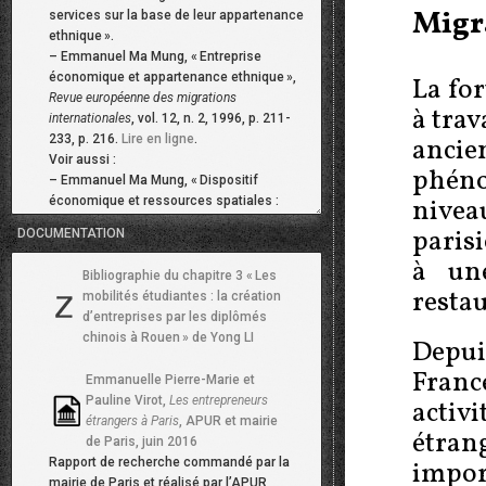
Migr
services sur la base de leur appartenance
ethnique
».
–
Emmanuel Ma Mung, «
Entreprise
économique et appartenance ethnique
»,
La fo
Revue européenne des migrations
à tra
internationales
, vol. 12, n. 2, 1996, p. 211-
233, p. 216.
Lire en ligne
.
anci
Voir aussi :
phéno
–
Emmanuel Ma Mung, «
Dispositif
nive
économique et ressources spatiales :
éléments d’une économie de diaspora
»,
parisi
DOCUMENTATION
Revue européenne des migrations
à un
internationales
, vol. 8, n. 3, 1992, p. 175-
Bibliographie du chapitre 3 «
Les
193.
Lire en ligne
.
resta
mobilités étudiantes : la création
Pour une discussion plus générale sur les
d’entreprises par les diplômés
dispositifs économiques dans le
chinois à Rouen
» de Yong LI
Depui
processus de migration, voir également :
–
Laurence Roulleau-Berger,
Migrer au
Fran
Emmanuelle Pierre-Marie et
féminin
, Presses Universitaires de France,
Pauline Virot,
Les entrepreneurs
acti
2010.
étrangers à Paris
, APUR et mairie
étran
de Paris, juin 2016
Selon une étude de l’INSEE, les
14
Rapport de recherche commandé par la
impor
chances de survie de l’entreprise
mairie de Paris et réalisé par l’APUR