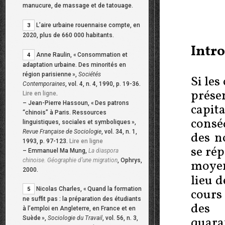
manucure, de massage et de tatouage.
L’aire urbaine rouennaise compte, en
3
2020, plus de 660 000 habitants.
Intr
Anne Raulin, «
Consommation et
4
adaptation urbaine. Des minorités en
région parisienne
»,
Sociétés
Si les
Contemporaines
, vol. 4, n. 4, 1990, p. 19-36.
prése
Lire en ligne
.
–
Jean-Pierre Hassoun, «
Des patrons
capi
“chinois” à Paris. Ressources
consé
linguistiques, sociales et symboliques
»,
Revue Française de Sociologie
, vol. 34, n. 1,
des no
1993, p. 97-123.
Lire en ligne
se rép
–
Emmanuel Ma Mung,
La diaspora
chinoise. Géographie d’une migration
, Ophrys,
moyen
2000.
lieu 
Nicolas Charles, «
Quand la formation
5
cours
ne suffit pas : la préparation des étudiants
des 
à l’emploi en Angleterre, en France et en
quar
Suède
»,
Sociologie du Travail
, vol. 56, n. 3,