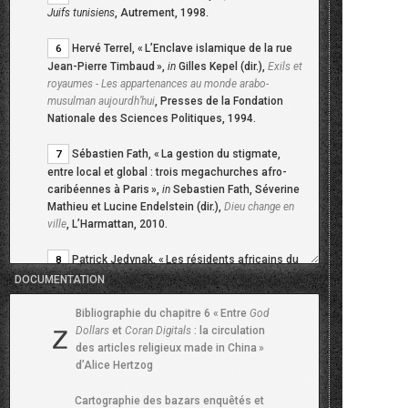
Juifs tunisiens
, Autrement, 1998.
Hervé Terrel, «
L’Enclave islamique de la rue
6
Jean-Pierre Timbaud
»,
in
Gilles Kepel (dir.),
Exils et
royaumes - Les appartenances au monde arabo-
musulman aujourdh’hui
, Presses de la Fondation
Nationale des Sciences Politiques, 1994.
Sébastien Fath, «
La gestion du stigmate,
7
entre local et global : trois megachurches afro-
caribéennes à Paris
»,
in
Sebastien Fath, Séverine
Mathieu et Lucine Endelstein (dir.),
Dieu change en
ville
, L’Harmattan, 2010.
Patrick Jedynak, «
Les résidents africains du
8
foyer Bisson aiment leur quartier
»,
Hommes &
DOCUMENTATION
Migrations
, n. 1168, 1993, p. 26–30.
Lire en ligne
.
Bibliographie du chapitre 6 «
Entre
God
Clément Lépidis, «
Le passé arménien de
Dollars
et
Coran Digitals
: la circulation
9
des articles religieux made in China
»
Belleville
»,
Hommes & Migrations
, n. 1168, 1993,
d’Alice Hertzog
p. 48–50.
Lire en ligne
.
Cartographie des bazars enquêtés et
Yu-Sion Live, «
Les Asiatiques : immigrations
10