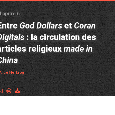
hapitre 6
Entre
God Dollars
et
Coran
Digitals
: la circulation des
articles religieux
made in
China
 Alice Hertzog