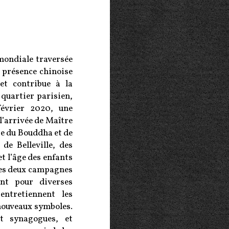
 mondiale traversée
a présence chinoise
 et contribue à la
 quartier parisien,
 février 2020, une
l’arrivée de Maître
sse du Bouddha et de
de Belleville, des
et l’âge des enfants
des deux campagnes
ant pour diverses
entretiennent les
 nouveaux symboles.
t synagogues, et