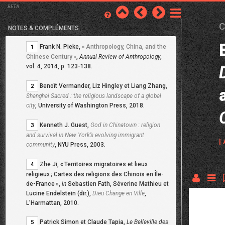
BETA
C
NOTES & COMPLÉMENTS
Frank N. Pieke,
«
Anthropology, China, and the
1
Chinese Century
»
,
Annual Review of Anthropology
,
vol. 4, 2014, p. 123-138.
Benoît Vermander, Liz Hingley et Liang Zhang,
2
Shanghai Sacred : the religious landscape of a global
city
, University of Washington Press, 2018.
Kenneth J. Guest,
God in Chinatown : religion
3
and survival in New York’s evolving immigrant
|
community
, NYU Press, 2003.
Zhe Ji, «
Territoires migratoires et lieux
4
religieux
; Cartes des religions des Chinois en Île-
de-France
»,
in
Sebastien Fath, Séverine Mathieu et
Lucine Endelstein (dir.),
Dieu Change en Ville
,
L’Harmattan, 2010.
Patrick Simon et Claude Tapia,
Le Belleville des
5